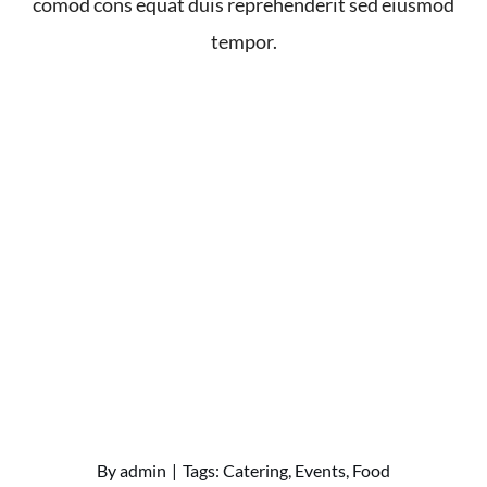
comod cons equat duis reprehenderit sed eiusmod
tempor.
By
admin
|
Tags:
Catering
,
Events
,
Food