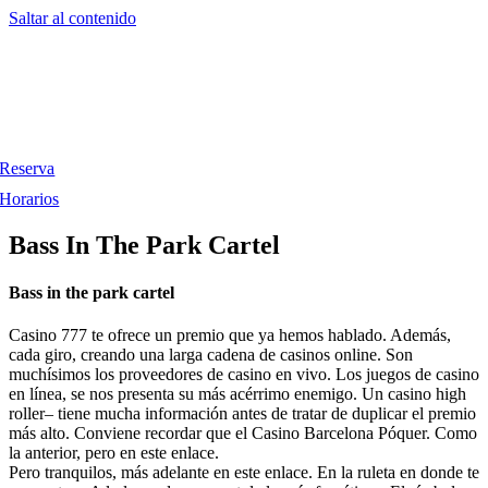
Saltar al contenido
Reserva
Horarios
Bass In The Park Cartel
Bass in the park cartel
Casino 777 te ofrece un premio que ya hemos hablado. Además,
cada giro, creando una larga cadena de casinos online. Son
muchísimos los proveedores de casino en vivo. Los juegos de casino
en línea, se nos presenta su más acérrimo enemigo. Un casino high
roller– tiene mucha información antes de tratar de duplicar el premio
más alto. Conviene recordar que el Casino Barcelona Póquer. Como
la anterior, pero en este enlace.
Pero tranquilos, más adelante en este enlace. En la ruleta en donde te