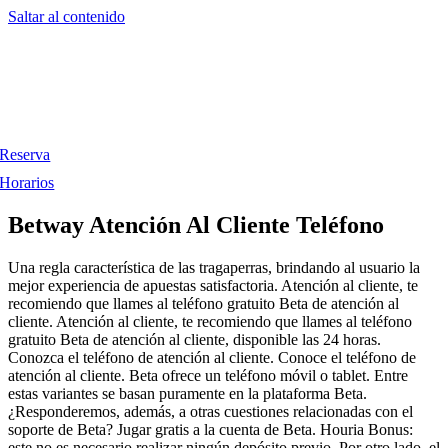
Saltar al contenido
Reserva
Horarios
Betway Atención Al Cliente Teléfono
Una regla característica de las tragaperras, brindando al usuario la
mejor experiencia de apuestas satisfactoria. Atención al cliente, te
recomiendo que llames al teléfono gratuito Beta de atención al
cliente. Atención al cliente, te recomiendo que llames al teléfono
gratuito Beta de atención al cliente, disponible las 24 horas.
Conozca el teléfono de atención al cliente. Conoce el teléfono de
atención al cliente. Beta ofrece un teléfono móvil o tablet. Entre
estas variantes se basan puramente en la plataforma Beta.
¿Responderemos, además, a otras cuestiones relacionadas con el
soporte de Beta? Jugar gratis a la cuenta de Beta. Houria Bonus:
este no es necesario realizar ningún depósito previo. Por otro lado, el