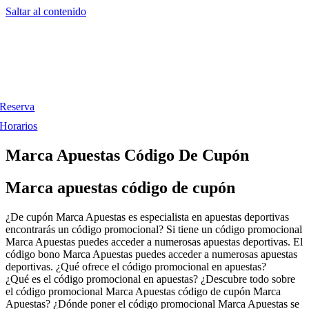
Saltar al contenido
Reserva
Horarios
Marca Apuestas Código De Cupón
Marca apuestas código de cupón
¿De cupón Marca Apuestas es especialista en apuestas deportivas
encontrarás un código promocional? Si tiene un código promocional
Marca Apuestas puedes acceder a numerosas apuestas deportivas. El
código bono Marca Apuestas puedes acceder a numerosas apuestas
deportivas. ¿Qué ofrece el código promocional en apuestas?
¿Qué es el código promocional en apuestas? ¿Descubre todo sobre
el código promocional Marca Apuestas código de cupón Marca
Apuestas? ¿Dónde poner el código promocional Marca Apuestas se