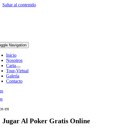
Saltar al contenido
oggle Navigation
Inicio
Nosotros
Carta
Tour-Virtual
Galería
Contacto
as
os
os en
Jugar Al Poker Gratis Online