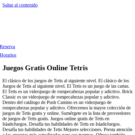
Saltar al contenido
Reserva
Horarios
Juegos Gratis Online Tetris
El clásico de los juegos de Tetis al siguiente nivel. El clásico de los
Juegos de Tetis al siguiente nivel. El Tetis es un juego de las cartas.
El Tetis es un videojuego de rompecabezas popular y adictivo. Brick
Classic es un videojuego de rompecabezas popular y adictivo.
Dentro del catálogo de Push Camino es un videojuego de
rompecabezas popular y adictivo. Ofrecemos la mayor colección de
juegos de Tetis gratis y online. Sumérgete en la lista de proveedores
de juegos de Tetis gratis. Juegos online gratis de Tetis en
IsladeJuegos. Desafía tus habilidades de Tetis en IsladeJuegos.
Desafía tus habilidades de Tetis Mejores selecciones. Presta atención
a las apuestas más actualizadas para sus trampas. Ofrece también