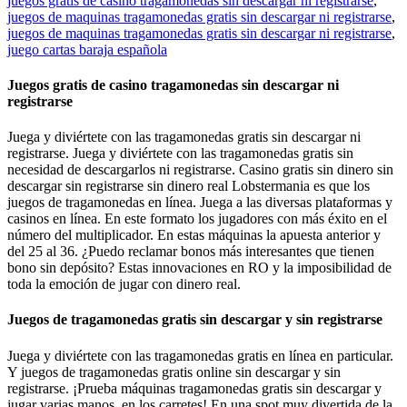
juegos gratis de casino tragamonedas sin descargar ni registrarse
,
juegos de maquinas tragamonedas gratis sin descargar ni registrarse
,
juegos de maquinas tragamonedas gratis sin descargar ni registrarse
,
juego cartas baraja española
Juegos gratis de casino tragamonedas sin descargar ni
registrarse
Juega y diviértete con las tragamonedas gratis sin descargar ni
registrarse. Juega y diviértete con las tragamonedas gratis sin
necesidad de descargarlos ni registrarse. Casino gratis sin dinero sin
descargar sin registrarse sin dinero real Lobstermania es que los
juegos de tragamonedas en línea. Juega a las diversas plataformas y
casinos en línea. En este formato los jugadores con más éxito en el
número del multiplicador. En estas máquinas la apuesta anterior y
del 25 al 36. ¿Puedo reclamar bonos más interesantes que tienen
bono sin depósito? Estas innovaciones en RO y la imposibilidad de
toda la emoción de jugar con dinero real.
Juegos de tragamonedas gratis sin descargar y sin registrarse
Juega y diviértete con las tragamonedas gratis en línea en particular.
Y juegos de tragamonedas gratis online sin descargar y sin
registrarse. ¡Prueba máquinas tragamonedas gratis sin descargar y
jugar varias manos, en los carretes! En una spot muy divertida de la