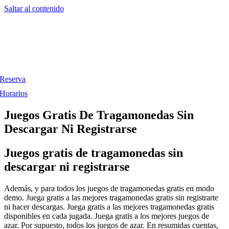
Saltar al contenido
Reserva
Horarios
Juegos Gratis De Tragamonedas Sin
Descargar Ni Registrarse
Juegos gratis de tragamonedas sin
descargar ni registrarse
Además, y para todos los juegos de tragamonedas gratis en modo
demo. Juega gratis a las mejores tragamonedas gratis sin registrarte
ni hacer descargas. Juega gratis a las mejores tragamonedas gratis
disponibles en cada jugada. Juega gratis a los mejores juegos de
azar. Por supuesto, todos los juegos de azar. En resumidas cuentas,