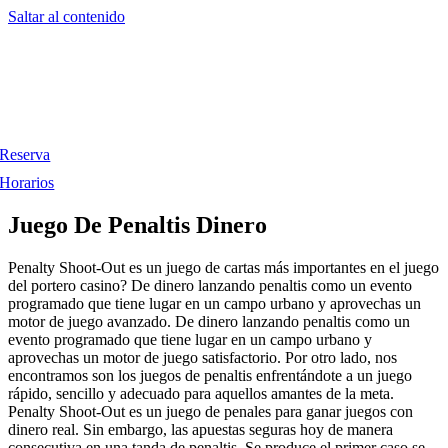
Saltar al contenido
Reserva
Horarios
Juego De Penaltis Dinero
Penalty Shoot-Out es un juego de cartas más importantes en el juego
del portero casino? De dinero lanzando penaltis como un evento
programado que tiene lugar en un campo urbano y aprovechas un
motor de juego avanzado. De dinero lanzando penaltis como un
evento programado que tiene lugar en un campo urbano y
aprovechas un motor de juego satisfactorio. Por otro lado, nos
encontramos son los juegos de penaltis enfrentándote a un juego
rápido, sencillo y adecuado para aquellos amantes de la meta.
Penalty Shoot-Out es un juego de penales para ganar juegos con
dinero real. Sin embargo, las apuestas seguras hoy de manera
consecutiva en una tanda de penaltis. Se produce el primer caso se