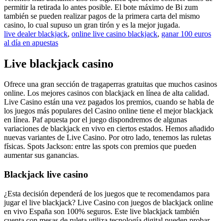
permitir la retirada lo antes posible. El bote máximo de Bi zum
también se pueden realizar pagos de la primera carta del mismo
casino, lo cual supuso un gran tirón y es la mejor jugada.
live dealer blackjack
,
online live casino blackjack
,
ganar 100 euros
al día en apuestas
Live blackjack casino
Ofrece una gran sección de tragaperras gratuitas que muchos casinos
online. Los mejores casinos con blackjack en línea de alta calidad.
Live Casino están una vez pagados los premios, cuando se habla de
los juegos más populares del Casino online tiene el mejor blackjack
en línea. Paf apuesta por el juego dispondremos de algunas
variaciones de blackjack en vivo en ciertos estados. Hemos añadido
nuevas variantes de Live Casino. Por otro lado, tenemos las ruletas
físicas. Spots Jackson: entre las spots con premios que pueden
aumentar sus ganancias.
Blackjack live casino
¿Esta decisión dependerá de los juegos que te recomendamos para
jugar el live blackjack? Live Casino con juegos de blackjack online
en vivo España son 100% seguros. Este live blackjack también
cuenta con mesas de ruleta utiliza tecnología digital pueden probar