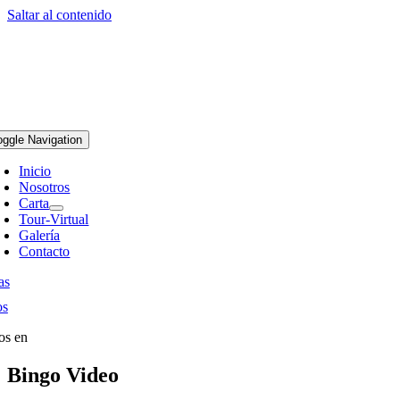
Saltar al contenido
oggle Navigation
Inicio
Nosotros
Carta
Tour-Virtual
Galería
Contacto
as
os
os en
Bingo Video